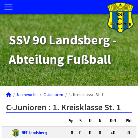
SSV 90 Landsberg -
Abteilung Fußball
Nachwuchs
C-Junioren
1. Kreisklasse St. 1
C-Junioren :
1. Kreisklasse St. 1
Sp
S
U
N
Diff
Pkt
NFC Landsberg
0
0
0
0
+0
0