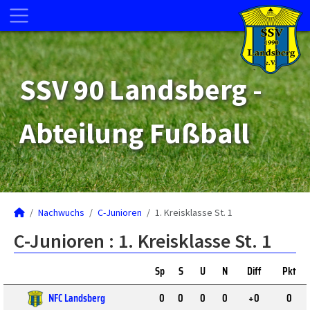
SSV 90 Landsberg -
Abteilung Fußball
Nachwuchs
C-Junioren
1. Kreisklasse St. 1
C-Junioren :
1. Kreisklasse St. 1
Sp
S
U
N
Diff
Pkt
NFC Landsberg
0
0
0
0
+0
0