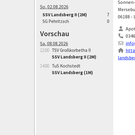
Sonnen-
So, 02.08.2026
Mersebur
SSV Landsberg II (2M)
7
06188 -
SG Pehritzsch
0
Apot
Vorschau
0346
info
Sa, 08.08.2026
12:00
TSV Großkorbetha II
htt
SSV Landsberg II (2M)
landsbe
14:00
TuS Kochstedt
SSV Landsberg (1M)