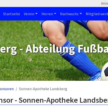
Bild
Startseite
Verein
Herren
Nachwuchs
Mitglied wer
erg - Abteilung Fußba
onsoren
Sonnen-Apotheke Landsberg
nsor - Sonnen-Apotheke Landsbe