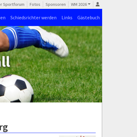
er Sportforum
Fotos
Sponsoren
WM 2026
den
Schiedsrichter werden
Links
Gästebuch
ll
rg