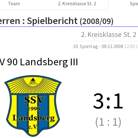
Team
2. Kreisklasse St. 2
Spi
erren :
Spielbericht
(2008/09)
2. Kreisklasse St. 2
10. Spieltag - 08.11.2008
12:00 
V 90 Landsberg III
3
:
1
(1
:
1)