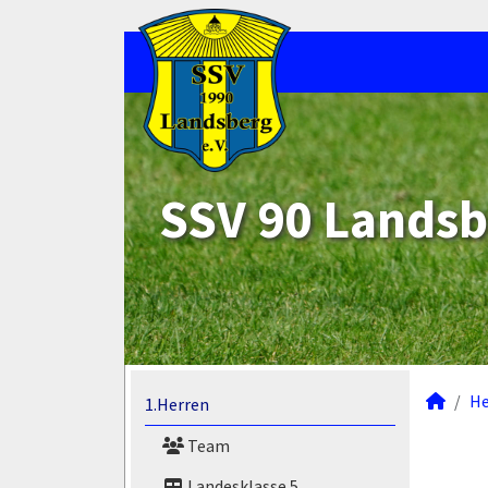
SSV 90 Landsb
He
1.Herren
Team
Landesklasse 5