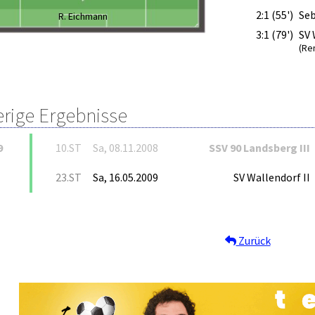
2:1 (55')
Seb
R. Eichmann
3:1 (79')
SV 
(Re
erige Ergebnisse
9
10.ST
Sa, 08.11.2008
SSV 90 Landsberg III
23.ST
Sa, 16.05.2009
SV Wallendorf II
Zurück