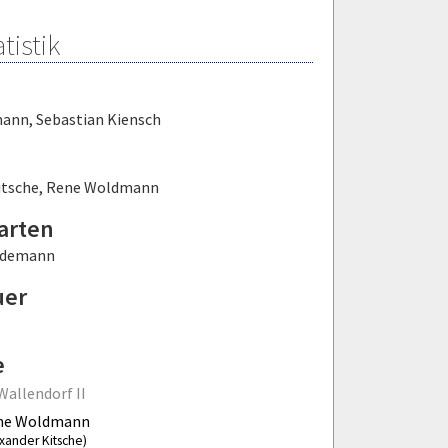
tistik
mann
,
Sebastian Kiensch
itsche
,
Rene Woldmann
arten
edemann
uer
e
Wallendorf II
ne Woldmann
exander Kitsche)