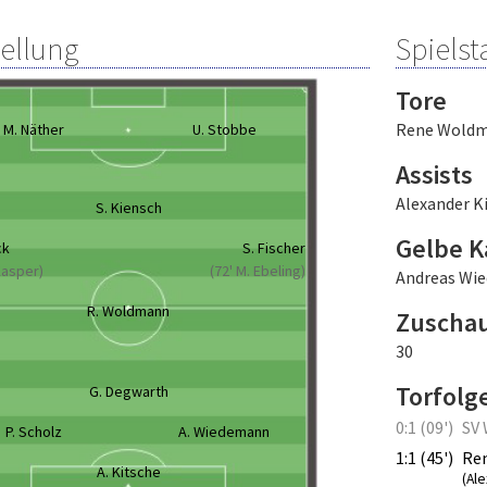
tellung
Spielsta
Tore
Rene Wold
M. Näther
U. Stobbe
Assists
Alexander K
S. Kiensch
Gelbe K
ck
S. Fischer
 Kasper)
(72' M. Ebeling)
Andreas Wi
R. Woldmann
Zuscha
30
Torfolg
G. Degwarth
0:1 (09')
SV 
P. Scholz
A. Wiedemann
1:1 (45')
Re
A. Kitsche
(Al