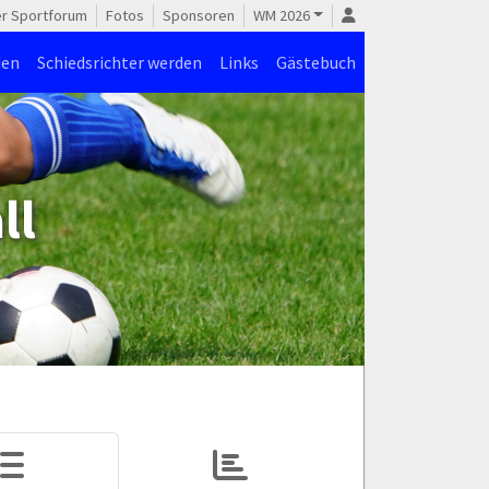
er Sportforum
Fotos
Sponsoren
WM 2026
den
Schiedsrichter werden
Links
Gästebuch
ll