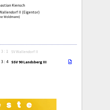
astian Kiensch
Wallendorf II (Eigentor)
ne Woldmann)
3 : 1
SV Wallendorf II
3 : 4
SSV 90 Landsberg III