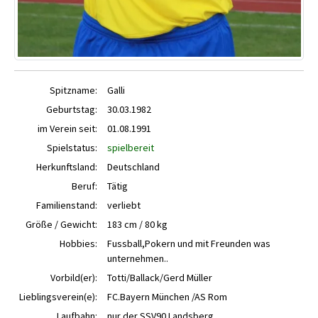
Spitzname:
Galli
Geburtstag:
30.03.1982
im Verein seit:
01.08.1991
Spielstatus:
spielbereit
Herkunftsland:
Deutschland
Beruf:
Tätig
Familienstand:
verliebt
Größe / Gewicht:
183 cm / 80 kg
Hobbies:
Fussball,Pokern und mit Freunden was
unternehmen..
Vorbild(er):
Totti/Ballack/Gerd Müller
Lieblingsverein(e):
FC.Bayern München /AS Rom
Laufbahn:
nur der SSV90 Landsberg