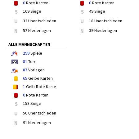
0
Rote Karten
0
Rote Karten
S
109 Siege
S
49 Siege
U
32 Unentschieden
U
18 Unentschieden
N
52 Niederlagen
N
39 Niederlagen
ALLE MANNSCHAFTEN
299
Spiele
81
Tore
87
Vorlagen
65
Gelbe Karten
1
Gelb-Rote Karte
0
Rote Karten
S
158 Siege
U
50 Unentschieden
N
91 Niederlagen