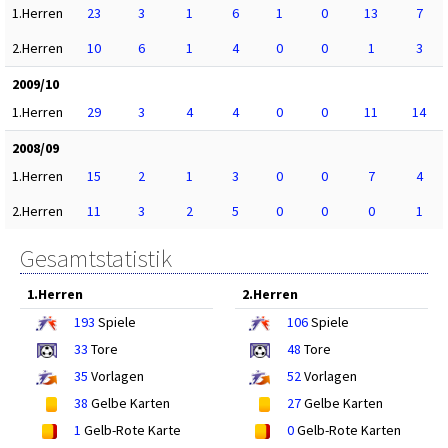
1.Herren
23
3
1
6
1
0
13
7
2.Herren
10
6
1
4
0
0
1
3
2009/10
1.Herren
29
3
4
4
0
0
11
14
2008/09
1.Herren
15
2
1
3
0
0
7
4
2.Herren
11
3
2
5
0
0
0
1
Gesamtstatistik
1.Herren
2.Herren
193
Spiele
106
Spiele
33
Tore
48
Tore
35
Vorlagen
52
Vorlagen
38
Gelbe Karten
27
Gelbe Karten
1
Gelb-Rote Karte
0
Gelb-Rote Karten