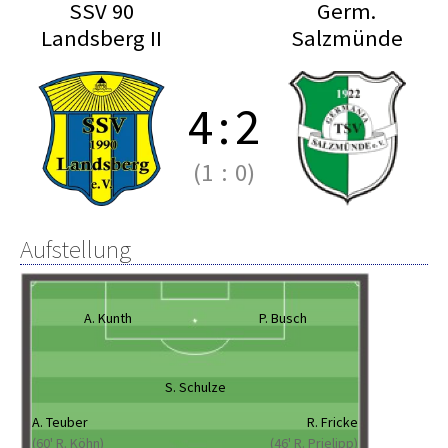
SSV 90
Germ.
Landsberg II
Salzmünde
4
:
2
(1
:
0)
Aufstellung
A. Kunth
P. Busch
S. Schulze
A. Teuber
R. Fricke
(60' R. Köhn)
(46' R. Prielipp)