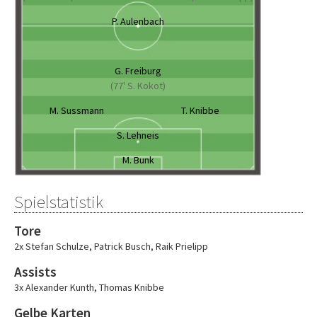
P. Aulenbach
G. Freiburg
(77' S. Kokot)
M. Sussmann
T. Knibbe
S. Lehneis
M. Bunk
Spielstatistik
Tore
2x Stefan Schulze
,
Patrick Busch
,
Raik Prielipp
Assists
3x Alexander Kunth
,
Thomas Knibbe
Gelbe Karten