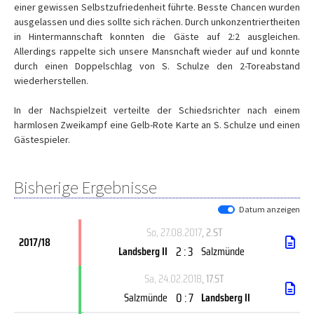
einer gewissen Selbstzufriedenheit führte. Besste Chancen wurden
ausgelassen und dies sollte sich rächen. Durch unkonzentriertheiten
in Hintermannschaft konnten die Gäste auf 2:2 ausgleichen.
Allerdings rappelte sich unsere Mansnchaft wieder auf und konnte
durch einen Doppelschlag von S. Schulze den 2-Toreabstand
wiederherstellen.
In der Nachspielzeit verteilte der Schiedsrichter nach einem
harmlosen Zweikampf eine Gelb-Rote Karte an S. Schulze und einen
Gästespieler.
Bisherige Ergebnisse
Datum anzeigen
So, 27.08.2017
, 2.ST
2017/18
2 : 3
Landsberg II
Salzmünde
Sa, 24.02.2018
, 17.ST
0 : 7
Salzmünde
Landsberg II