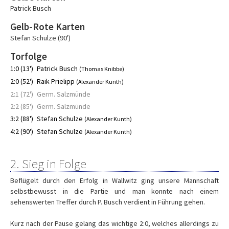
Patrick Busch
Gelb-Rote Karten
Stefan Schulze (90')
Torfolge
1:0 (13')
Patrick Busch
(Thomas Knibbe)
2:0 (52')
Raik Prielipp
(Alexander Kunth)
2:1 (72')
Germ. Salzmünde
2:2 (85')
Germ. Salzmünde
3:2 (88')
Stefan Schulze
(Alexander Kunth)
4:2 (90')
Stefan Schulze
(Alexander Kunth)
2. Sieg in Folge
Beflügelt durch den Erfolg in Wallwitz ging unsere Mannschaft
selbstbewusst in die Partie und man konnte nach einem
sehenswerten Treffer durch P. Busch verdient in Führung gehen.
Kurz nach der Pause gelang das wichtige 2:0, welches allerdings zu