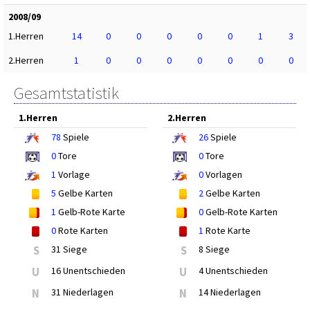
2008/09
1.Herren
14
0
0
0
0
0
1
3
2.Herren
1
0
0
0
0
0
0
0
Gesamtstatistik
1.Herren
2.Herren
78
Spiele
26
Spiele
0
Tore
0
Tore
1
Vorlage
0
Vorlagen
5
Gelbe Karten
2
Gelbe Karten
1
Gelb-Rote Karte
0
Gelb-Rote Karten
0
Rote Karten
1
Rote Karte
S
31 Siege
S
8 Siege
U
16 Unentschieden
U
4 Unentschieden
N
31 Niederlagen
N
14 Niederlagen