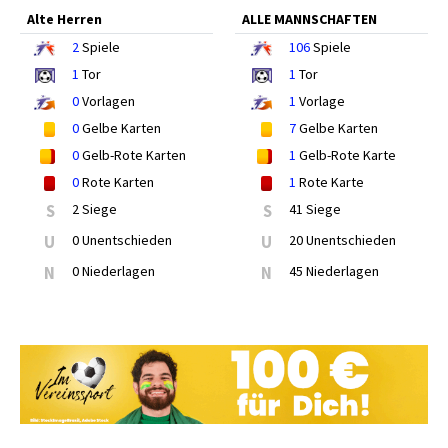
Alte Herren
ALLE MANNSCHAFTEN
2
Spiele
106
Spiele
1
Tor
1
Tor
0
Vorlagen
1
Vorlage
0
Gelbe Karten
7
Gelbe Karten
0
Gelb-Rote Karten
1
Gelb-Rote Karte
0
Rote Karten
1
Rote Karte
S
2 Siege
S
41 Siege
U
0 Unentschieden
U
20 Unentschieden
N
0 Niederlagen
N
45 Niederlagen