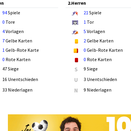
en
2.Herren
94
Spiele
21
Spiele
0
Tore
1
Tor
4
Vorlagen
5
Vorlagen
7
Gelbe Karten
2
Gelbe Karten
1
Gelb-Rote Karte
0
Gelb-Rote Karten
0
Rote Karten
0
Rote Karten
47 Siege
S
9 Siege
16 Unentschieden
U
3 Unentschieden
33 Niederlagen
N
9 Niederlagen