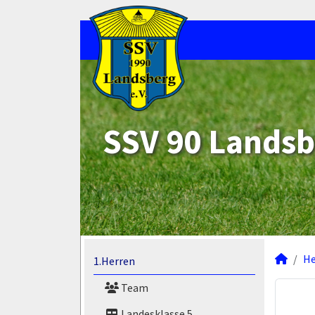
SSV 90 Landsb
He
1.Herren
Team
Landesklasse 5