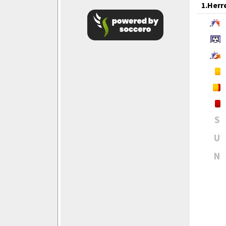
1.Herr
S
U
N