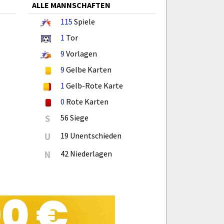
ALLE MANNSCHAFTEN
115
Spiele
1
Tor
9
Vorlagen
9
Gelbe Karten
1
Gelb-Rote Karte
0
Rote Karten
S
56 Siege
U
19 Unentschieden
N
42 Niederlagen