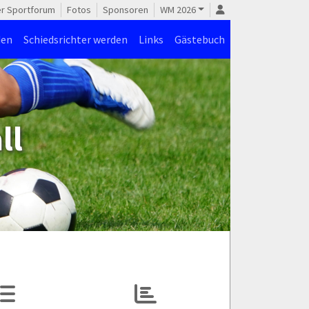
er Sportforum
Fotos
Sponsoren
WM 2026
den
Schiedsrichter werden
Links
Gästebuch
ll