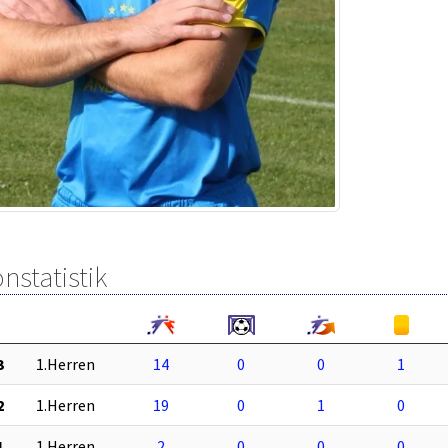
nstatistik
3
1.Herren
14
0
0
1
2
1.Herren
19
0
1
0
1
1.Herren
2
0
0
0