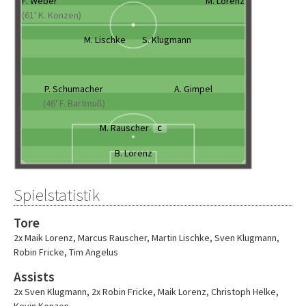
F. Weber
M. Lorenz
(61' K. Konzen)
M. Lischke
S. Klugmann
P. Schumacher
A. Gimpel
(46' F. Bartmuß)
M. Rauscher
C
B. Lorenz
Spielstatistik
Tore
2x Maik Lorenz
,
Marcus Rauscher
,
Martin Lischke
,
Sven Klugmann
,
Robin Fricke
,
Tim Angelus
Assists
2x Sven Klugmann
,
2x Robin Fricke
,
Maik Lorenz
,
Christoph Helke
,