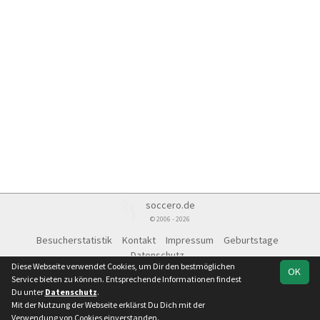
soccero.de
© 2006 - 2026
Besucherstatistik
Kontakt
Impressum
Geburtstage
Datenschutz
Diese Webseite verwendet Cookies, um Dir den bestmöglichen
OK
Service bieten zu können. Entsprechende Informationen findest
Du unter
Datenschutz
.
Mit der Nutzung der Webseite erklärst Du Dich mit der
Team
Kreisliga St. 2
Spielplan
Statistik
Verwendung von Cookies einverstanden.