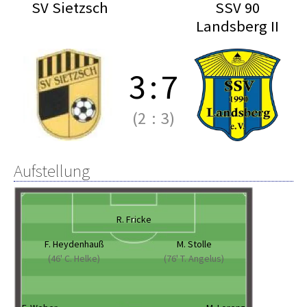
SV Sietzsch
SSV 90
Landsberg II
3
:
7
(2
:
3)
Aufstellung
R. Fricke
F. Heydenhauß
M. Stolle
(46' C. Helke)
(76' T. Angelus)