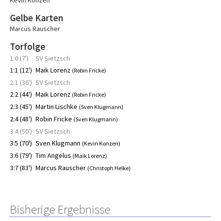
Kevin Konzen
Gelbe Karten
Marcus Rauscher
Torfolge
1:0 (7')
SV Sietzsch
1:1 (12')
Maik Lorenz
(Robin Fricke)
2:1 (36')
SV Sietzsch
2:2 (44')
Maik Lorenz
(Robin Fricke)
2:3 (45')
Martin Lischke
(Sven Klugmann)
2:4 (48')
Robin Fricke
(Sven Klugmann)
3:4 (50')
SV Sietzsch
3:5 (70')
Sven Klugmann
(Kevin Konzen)
3:6 (79')
Tim Angelus
(Maik Lorenz)
3:7 (83')
Marcus Rauscher
(Christoph Helke)
Bisherige Ergebnisse