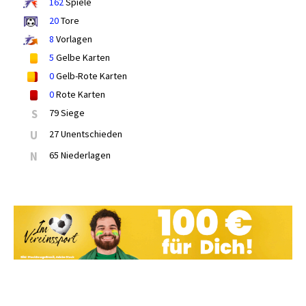
162
Spiele
20
Tore
8
Vorlagen
5
Gelbe Karten
0
Gelb-Rote Karten
0
Rote Karten
S
79 Siege
U
27 Unentschieden
N
65 Niederlagen