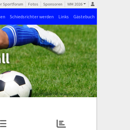
er Sportforum
Fotos
Sponsoren
WM 2026
den
Schiedsrichter werden
Links
Gästebuch
ll