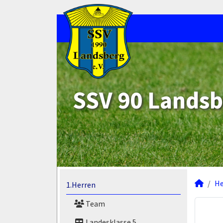
SSV 90 Landsb
He
1.Herren
Team
Landesklasse 5