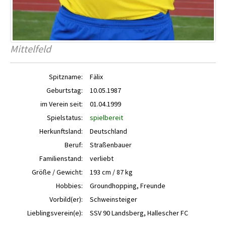
Mittelfeld
Spitzname:
Fälix
Geburtstag:
10.05.1987
im Verein seit:
01.04.1999
Spielstatus:
spielbereit
Herkunftsland:
Deutschland
Beruf:
Straßenbauer
Familienstand:
verliebt
Größe / Gewicht:
193 cm / 87 kg
Hobbies:
Groundhopping, Freunde
Vorbild(er):
Schweinsteiger
Lieblingsverein(e):
SSV 90 Landsberg, Hallescher FC