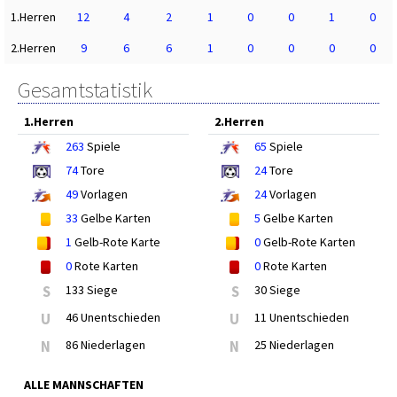
1.Herren
12
4
2
1
0
0
1
0
2.Herren
9
6
6
1
0
0
0
0
Gesamtstatistik
1.Herren
2.Herren
263
Spiele
65
Spiele
74
Tore
24
Tore
49
Vorlagen
24
Vorlagen
33
Gelbe Karten
5
Gelbe Karten
1
Gelb-Rote Karte
0
Gelb-Rote Karten
0
Rote Karten
0
Rote Karten
S
133 Siege
S
30 Siege
U
46 Unentschieden
U
11 Unentschieden
N
86 Niederlagen
N
25 Niederlagen
ALLE MANNSCHAFTEN