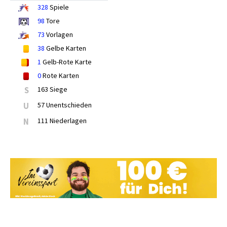
328
Spiele
98
Tore
73
Vorlagen
38
Gelbe Karten
1
Gelb-Rote Karte
0
Rote Karten
S
163 Siege
U
57 Unentschieden
N
111 Niederlagen