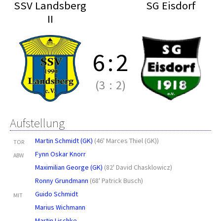
SSV Landsberg
SG Eisdorf
II
6
:
2
(3
:
2)
Aufstellung
Martin Schmidt (GK)
(
46' Marces Thiel (GK)
)
TOR
Fynn Oskar Knorr
ABW
Maximilian George (GK)
(
82' David Chasklowicz
)
Ronny Grundmann
(
68' Patrick Busch
)
Guido Schmidt
MIT
Marius Wichmann
Martin Lischke