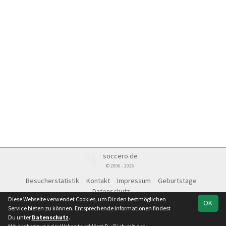
soccero.de
© 2006 - 2026
Besucherstatistik
Kontakt
Impressum
Geburtstage
Datenschutz
Diese Webseite verwendet Cookies, um Dir den bestmöglichen
OK
Service bieten zu können. Entsprechende Informationen findest
Du unter
Datenschutz
.