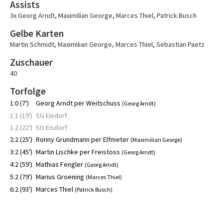
Assists
3x Georg Arndt
,
Maximilian George
,
Marces Thiel
,
Patrick Busch
Gelbe Karten
Martin Schmidt
,
Maximilian George
,
Marces Thiel
,
Sebastian Paetz
Zuschauer
40
Torfolge
1:0 (7')
Georg Arndt per Weitschuss
(Georg Arndt)
1:1 (19')
SG Eisdorf
1:2 (22')
SG Eisdorf
2:2 (25')
Ronny Grundmann per Elfmeter
(Maximilian George)
3:2 (45')
Martin Lischke per Freistoss
(Georg Arndt)
4:2 (59')
Mathias Fengler
(Georg Arndt)
5:2 (79')
Marius Groening
(Marces Thiel)
6:2 (93')
Marces Thiel
(Patrick Busch)