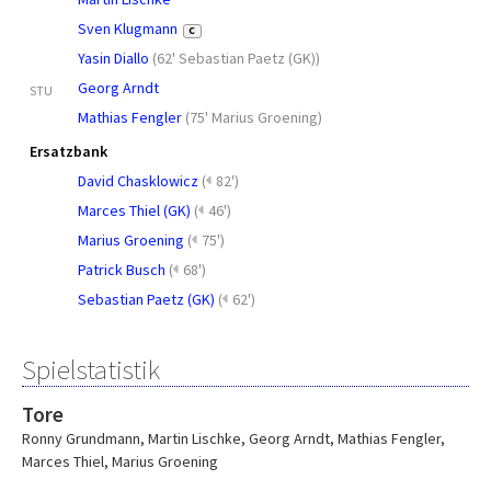
Sven Klugmann
C
Yasin Diallo
(
62' Sebastian Paetz (GK)
)
Georg Arndt
STU
Mathias Fengler
(
75' Marius Groening
)
Ersatzbank
David Chasklowicz
(
82')
Marces Thiel (GK)
(
46')
Marius Groening
(
75')
Patrick Busch
(
68')
Sebastian Paetz (GK)
(
62')
Spielstatistik
Tore
Ronny Grundmann
,
Martin Lischke
,
Georg Arndt
,
Mathias Fengler
,
Marces Thiel
,
Marius Groening