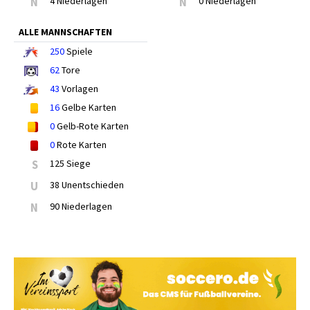
N
4 Niederlagen
N
0 Niederlagen
ALLE MANNSCHAFTEN
250
Spiele
62
Tore
43
Vorlagen
16
Gelbe Karten
0
Gelb-Rote Karten
0
Rote Karten
S
125 Siege
U
38 Unentschieden
N
90 Niederlagen