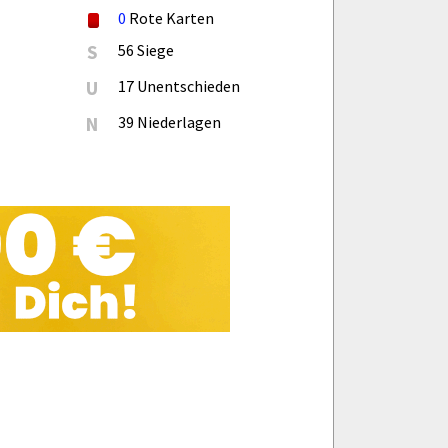
0
Rote Karten
S
56 Siege
U
17 Unentschieden
N
39 Niederlagen