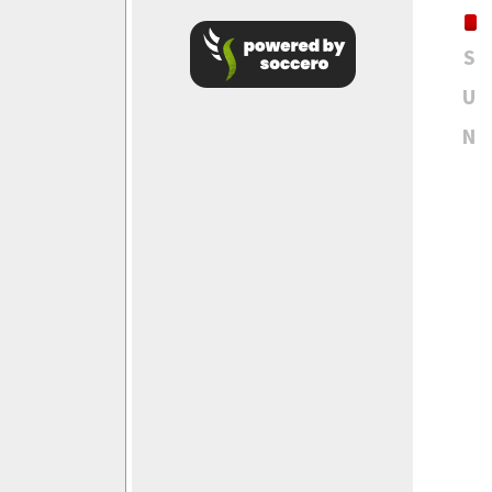
S
U
N