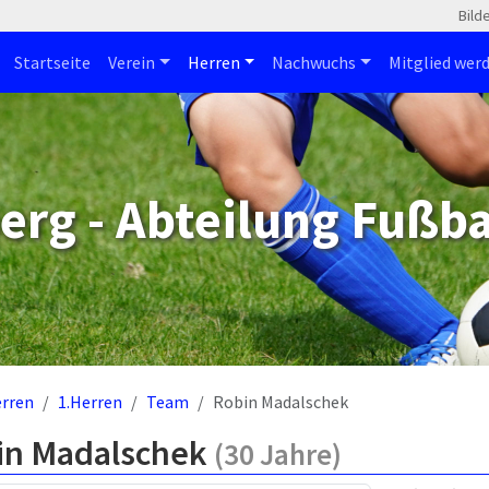
Bild
Startseite
Verein
Herren
Nachwuchs
Mitglied wer
erg - Abteilung Fußba
rren
1.Herren
Team
Robin Madalschek
in Madalschek
(30 Jahre)