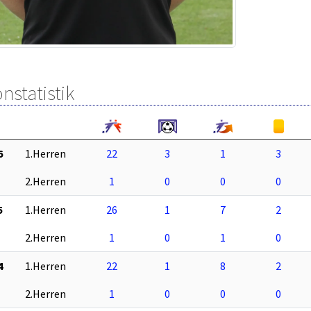
nstatistik
6
1.Herren
22
3
1
3
2.Herren
1
0
0
0
5
1.Herren
26
1
7
2
2.Herren
1
0
1
0
4
1.Herren
22
1
8
2
2.Herren
1
0
0
0