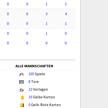
0
0
1
1
0
0
3
4
0
0
1
1
0
0
1
0
0
0
0
0
ALLE MANNSCHAFTEN
105
Spiele
8
Tore
22
Vorlagen
10
Gelbe Karten
0
Gelb-Rote Karten