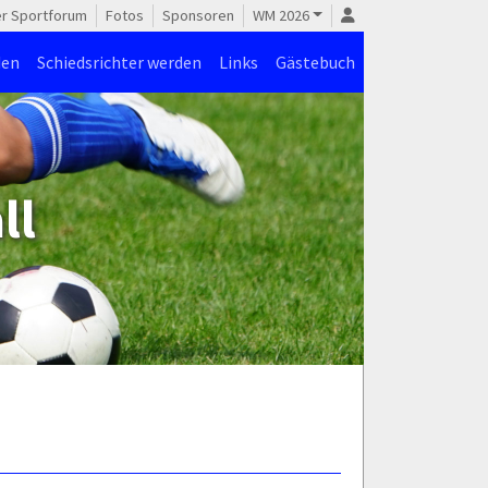
er Sportforum
Fotos
Sponsoren
WM 2026
den
Schiedsrichter werden
Links
Gästebuch
ll