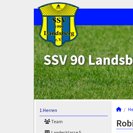
SSV 90 Landsb
He
1.Herren
Rob
Team
Landesklasse 5