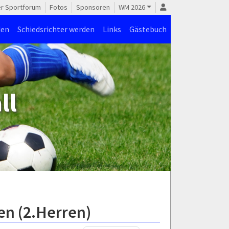
er Sportforum
Fotos
Sponsoren
WM 2026
den
Schiedsrichter werden
Links
Gästebuch
ll
en (2.Herren)