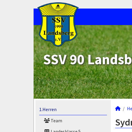
SSV 90 Landsb
He
1.Herren
Sydn
Team
Landesklasse 5