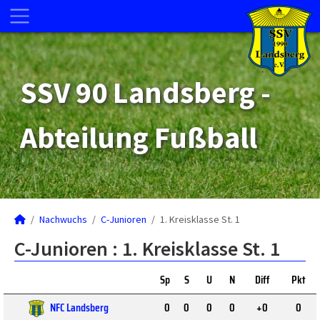
SSV 90 Landsberg -
Abteilung Fußball
Nachwuchs
C-Junioren
1. Kreisklasse St. 1
C-Junioren :
1. Kreisklasse St. 1
Sp
S
U
N
Diff
Pkt
NFC Landsberg
0
0
0
0
+0
0