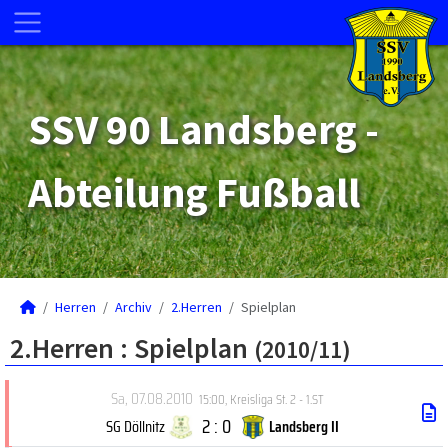
SSV 90 Landsberg -
Abteilung Fußball
Herren
Archiv
2.Herren
Spielplan
2.Herren :
Spielplan
(2010/11)
Sa, 07.08.2010
15:00
,
Kreisliga St. 2 - 1.ST
2 : 0
SG Döllnitz
Landsberg II