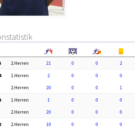
nstatistik
5
2.Herren
21
0
0
2
4
1.Herren
2
0
0
0
2.Herren
20
0
0
1
3
1.Herren
1
0
0
0
2.Herren
20
0
0
0
2
2.Herren
10
0
0
0