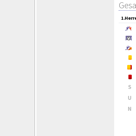
Gesa
1.Herr
S
U
N