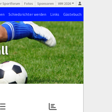
er Sportforum
Fotos
Sponsoren
WM 2026
den
Schiedsrichter werden
Links
Gästebuch
ll