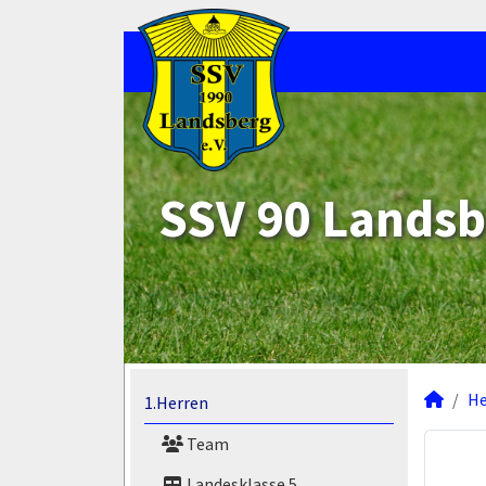
SSV 90 Landsb
He
1.Herren
Team
Landesklasse 5