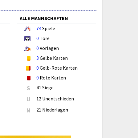
ALLE MANNSCHAFTEN
74
Spiele
0
Tore
0
Vorlagen
3
Gelbe Karten
0
Gelb-Rote Karten
0
Rote Karten
S
41 Siege
U
12 Unentschieden
N
21 Niederlagen