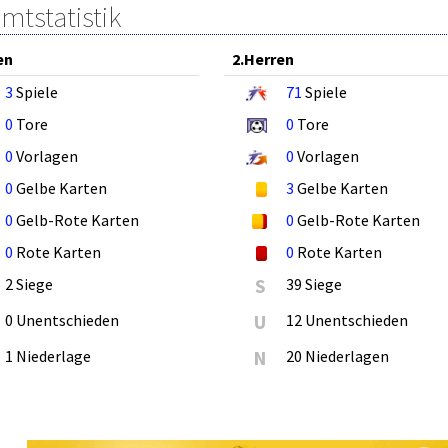
mtstatistik
en
2.Herren
3
Spiele
71
Spiele
0
Tore
0
Tore
0
Vorlagen
0
Vorlagen
0
Gelbe Karten
3
Gelbe Karten
0
Gelb-Rote Karten
0
Gelb-Rote Karten
0
Rote Karten
0
Rote Karten
2 Siege
S
39 Siege
0 Unentschieden
U
12 Unentschieden
1 Niederlage
N
20 Niederlagen