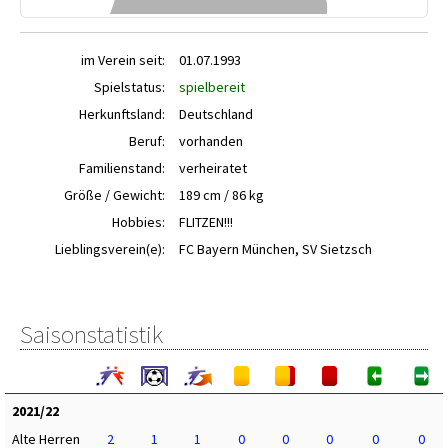
im Verein seit:
01.07.1993
Spielstatus:
spielbereit
Herkunftsland:
Deutschland
Beruf:
vorhanden
Familienstand:
verheiratet
Größe / Gewicht:
189 cm / 86 kg
Hobbies:
FLITZEN!!!
Lieblingsverein(e):
FC Bayern München, SV Sietzsch
Saisonstatistik
2021/22
Alte Herren
2
1
1
0
0
0
0
0