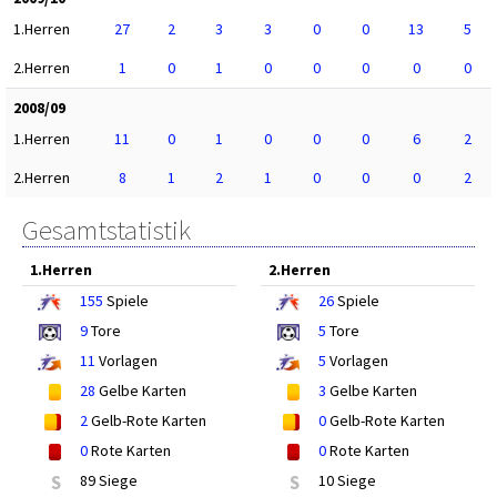
1.Herren
27
2
3
3
0
0
13
5
2.Herren
1
0
1
0
0
0
0
0
2008/09
1.Herren
11
0
1
0
0
0
6
2
2.Herren
8
1
2
1
0
0
0
2
Gesamtstatistik
1.Herren
2.Herren
155
Spiele
26
Spiele
9
Tore
5
Tore
11
Vorlagen
5
Vorlagen
28
Gelbe Karten
3
Gelbe Karten
2
Gelb-Rote Karten
0
Gelb-Rote Karten
0
Rote Karten
0
Rote Karten
S
89 Siege
S
10 Siege