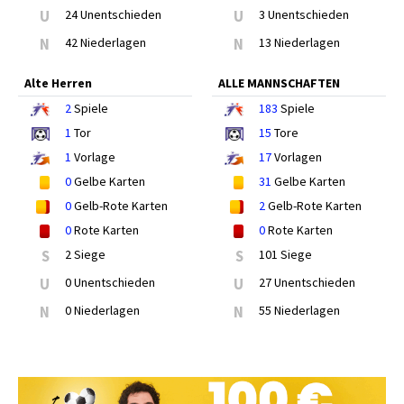
U
24 Unentschieden
U
3 Unentschieden
N
42 Niederlagen
N
13 Niederlagen
Alte Herren
ALLE MANNSCHAFTEN
2
Spiele
183
Spiele
1
Tor
15
Tore
1
Vorlage
17
Vorlagen
0
Gelbe Karten
31
Gelbe Karten
0
Gelb-Rote Karten
2
Gelb-Rote Karten
0
Rote Karten
0
Rote Karten
S
2 Siege
S
101 Siege
U
0 Unentschieden
U
27 Unentschieden
N
0 Niederlagen
N
55 Niederlagen