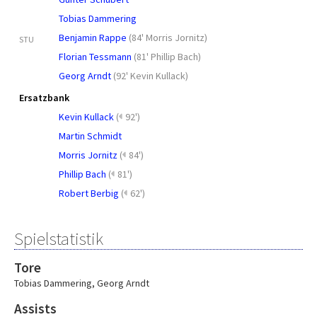
Tobias Dammering
Benjamin Rappe
(
84' Morris Jornitz
)
STU
Florian Tessmann
(
81' Phillip Bach
)
Georg Arndt
(
92' Kevin Kullack
)
Ersatzbank
Kevin Kullack
(
92')
Martin Schmidt
Morris Jornitz
(
84')
Phillip Bach
(
81')
Robert Berbig
(
62')
Spielstatistik
Tore
Tobias Dammering
,
Georg Arndt
Assists