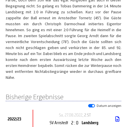
Partie, doch dem SSV war das egal. Aufgeben galt auch in dieser
Begegnung nicht. So gelang es Tobias Dammering in der 14. Minute
Landsberg mit 1:0 in Führung zu schießen. Kurz vor der Pause
zappelte der Ball erneut im Arnstedter Tornetz (45'). Die Gäste
mussten ein durch Christoph Darmochwal initiertes Eigentor
hinnehmen. So ging es mit einer 2:0 Führung für die Heimelf in die
Pause. Im zweiten Spielabschnitt sorgte Georg Arndt dann für die
vermeintliche Vorentscheidung (78'). Doch die Gäste sollten sich
noch nicht geschlagen geben und verkürzten in der 85. und 92.
Minute bis auf ein Tor. Dabei blieb es am Ende jedoch und Landsberg
konnte nach dem ersten Auswärtssieg letzte Woche auch den
ersten Heimdreier bejubeln. Somit rücken die zur Winterpause noch
weit entfernten Nichtabstiegsränge wieder in durchaus greifbare
Nähe.
Bisherige Ergebnisse
Datum anzeigen
Sa, 27.08.2022
, 2.ST
2022/23
2 : 0
SV Arnstedt
Landsberg