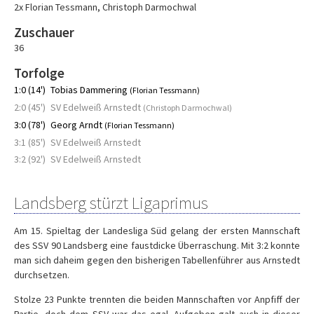
2x Florian Tessmann
,
Christoph Darmochwal
Zuschauer
36
Torfolge
1:0 (14')
Tobias Dammering
(Florian Tessmann)
2:0 (45')
SV Edelweiß Arnstedt
(Christoph Darmochwal)
3:0 (78')
Georg Arndt
(Florian Tessmann)
3:1 (85')
SV Edelweiß Arnstedt
3:2 (92')
SV Edelweiß Arnstedt
Landsberg stürzt Ligaprimus
Am 15. Spieltag der Landesliga Süd gelang der ersten Mannschaft
des SSV 90 Landsberg eine faustdicke Überraschung. Mit 3:2 konnte
man sich daheim gegen den bisherigen Tabellenführer aus Arnstedt
durchsetzen.
Stolze 23 Punkte trennten die beiden Mannschaften vor Anpfiff der