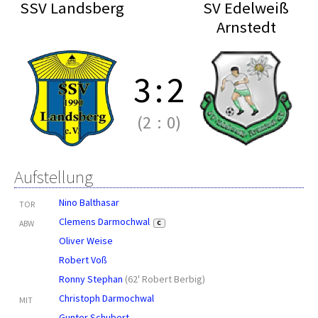
SSV Landsberg
SV Edelweiß
Arnstedt
3
:
2
(2
:
0)
Aufstellung
Nino Balthasar
TOR
Clemens Darmochwal
ABW
C
Oliver Weise
Robert Voß
Ronny Stephan
(
62' Robert Berbig
)
Christoph Darmochwal
MIT
Gunter Schubert