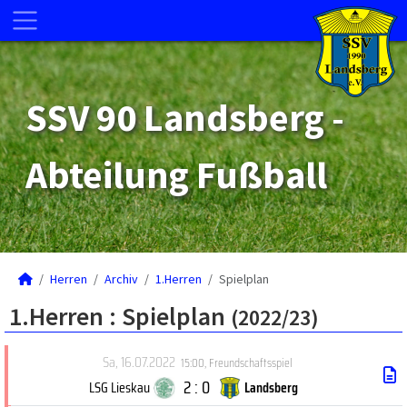
SSV 90 Landsberg -
Abteilung Fußball
Herren
Archiv
1.Herren
Spielplan
1.Herren :
Spielplan
(2022/23)
Sa, 16.07.2022
15:00
,
Freundschaftsspiel
2 : 0
LSG Lieskau
Landsberg