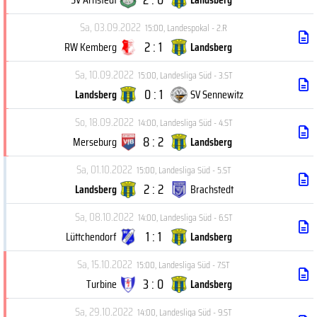
Sa, 03.09.2022
15:00
,
Landespokal - 2.R
2 : 1
RW Kemberg
Landsberg
Sa, 10.09.2022
15:00
,
Landesliga Süd - 3.ST
0 : 1
Landsberg
SV Sennewitz
So, 18.09.2022
14:00
,
Landesliga Süd - 4.ST
8 : 2
Merseburg
Landsberg
Sa, 01.10.2022
15:00
,
Landesliga Süd - 5.ST
2 : 2
Landsberg
Brachstedt
Sa, 08.10.2022
14:00
,
Landesliga Süd - 6.ST
1 : 1
Lüttchendorf
Landsberg
Sa, 15.10.2022
15:00
,
Landesliga Süd - 7.ST
3 : 0
Turbine
Landsberg
Sa, 29.10.2022
14:00
,
Landesliga Süd - 9.ST