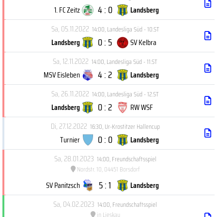
4 : 0
1. FC Zeitz
Landsberg
Sa, 05.11.2022
14:00
,
Landesliga Süd - 10.ST
0 : 5
Landsberg
SV Kelbra
Sa, 12.11.2022
14:00
,
Landesliga Süd - 11.ST
4 : 2
MSV Eisleben
Landsberg
Sa, 26.11.2022
14:00
,
Landesliga Süd - 12.ST
0 : 2
Landsberg
RW WSF
Di, 27.12.2022
16:30
,
Ur-Krostitzer Hallencup
0 : 0
Turnier
Landsberg
Sa, 28.01.2023
14:00
,
Freundschaftsspiel
Nordstr. 10, 04451 Borsdorf
5 : 1
SV Panitzsch
Landsberg
Sa, 04.02.2023
14:00
,
Freundschaftsspiel
in Lieskau