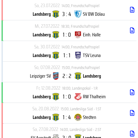
Sa, 23.07.2022
14:00
,
Freundschaftsspiel
3 : 4
Landsberg
SV BW Dölau
Mi, 27.07.2022
18:30
,
Freundschaftsspiel
1 : 0
Landsberg
Einh. Halle
Sa, 30.07.2022
14:00
,
Freundschaftsspiel
1 : 1
Landsberg
TSV Leuna
So, 07.08.2022
15:00
,
Freundschaftsspiel
2 : 2
Leipziger SV
Landsberg
Fr, 12.08.2022
18:00
,
Landespokal - 1.R
1 : 0
Landsberg
RW Thalheim
Sa, 20.08.2022
15:00
,
Landesliga Süd - 1.ST
1 : 4
Landsberg
Stedten
Sa, 27.08.2022
14:00
,
Landesliga Süd - 2.ST
2 : 0
SV Arnstedt
Landsberg