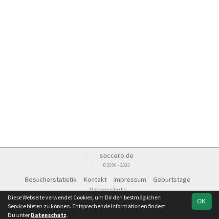
soccero.de
© 2006 - 2026
Besucherstatistik
Kontakt
Impressum
Geburtstage
Datenschutz
Diese Webseite verwendet Cookies, um Dir den bestmöglichen
OK
Service bieten zu können. Entsprechende Informationen findest
Du unter
Datenschutz
.