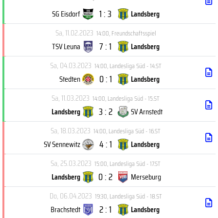
1 : 3
SG Eisdorf
Landsberg
Sa, 11.02.2023
14:00
,
Freundschaftsspiel
7 : 1
TSV Leuna
Landsberg
Sa, 04.03.2023
14:00
,
Landesliga Süd - 14.ST
0 : 1
Stedten
Landsberg
Sa, 11.03.2023
14:00
,
Landesliga Süd - 15.ST
3 : 2
Landsberg
SV Arnstedt
Sa, 18.03.2023
14:00
,
Landesliga Süd - 16.ST
4 : 1
SV Sennewitz
Landsberg
Sa, 25.03.2023
15:00
,
Landesliga Süd - 17.ST
0 : 2
Landsberg
Merseburg
Do, 06.04.2023
19:30
,
Landesliga Süd - 18.ST
2 : 1
Brachstedt
Landsberg