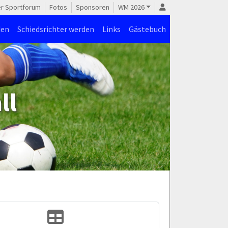
er Sportforum
Fotos
Sponsoren
WM 2026
den
Schiedsrichter werden
Links
Gästebuch
ll