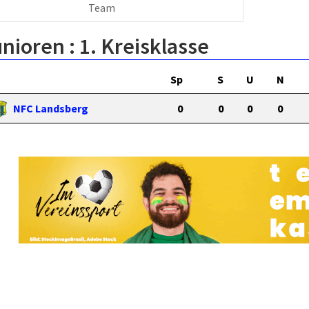
Team
unioren :
1. Kreisklasse
Sp
S
U
N
NFC Landsberg
0
0
0
0