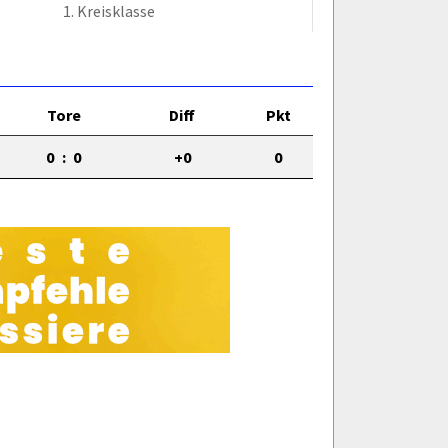
1. Kreisklasse
Tore
Diff
Pkt
0
:
0
+0
0