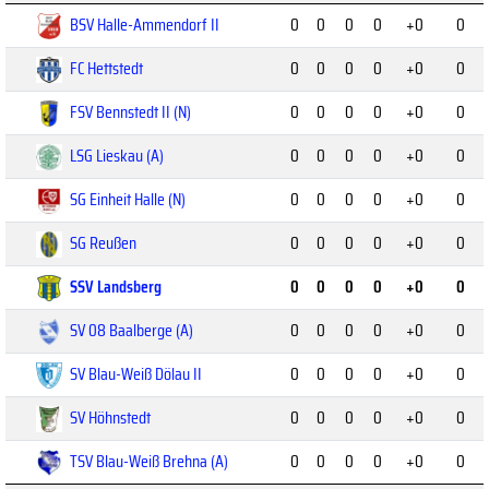
BSV Halle-Ammendorf II
0
0
0
0
+0
0
FC Hettstedt
0
0
0
0
+0
0
FSV Bennstedt II (N)
0
0
0
0
+0
0
LSG Lieskau (A)
0
0
0
0
+0
0
SG Einheit Halle (N)
0
0
0
0
+0
0
SG Reußen
0
0
0
0
+0
0
SSV Landsberg
0
0
0
0
+0
0
SV 08 Baalberge (A)
0
0
0
0
+0
0
SV Blau-Weiß Dölau II
0
0
0
0
+0
0
SV Höhnstedt
0
0
0
0
+0
0
TSV Blau-Weiß Brehna (A)
0
0
0
0
+0
0