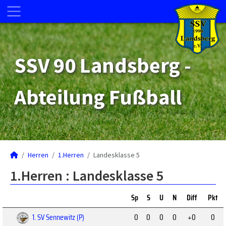
SSV 90 Landsberg -
Abteilung Fußball
Herren
1.Herren
Landesklasse 5
1.Herren :
Landesklasse 5
Sp
S
U
N
Diff
Pkt
1. SV Sennewitz (P)
0
0
0
0
+0
0