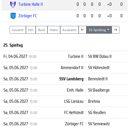
Turbine Halle II
0
0
0
0
+0
0
Zörbiger FC
0
0
0
0
+0
0
Gesamt
Hin
Rück
Heim
Auswärts
25. Spieltag
25. Spieltag
Fr, 04.06.2027
Turbine II
:
SV BW Dölau II
19:00
Sa, 05.06.2027
Ammendorf II
:
SV Höhnstedt
13:00
Sa, 05.06.2027
SSV Landsberg
:
Bennstedt II
15:00
Sa, 05.06.2027
Einh. Halle
:
SV Baalberge
15:00
Sa, 05.06.2027
LSG Lieskau
:
Brehna
15:00
Sa, 05.06.2027
FC Hettstedt
:
SG Reußen
15:00
Sa, 05.06.2027
Zörbiger FC
:
SV Sennewitz
15:00