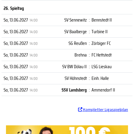
26. Spieltag
So, 13.06.2027
SV Sennewitz
:
Bennstedt II
14:00
So, 13.06.2027
SV Baalberge
:
Turbine II
14:00
So, 13.06.2027
SG Reußen
:
Zörbiger FC
14:00
So, 13.06.2027
Brehna
:
FC Hettstedt
14:00
So, 13.06.2027
SV BW Dölau II
:
LSG Lieskau
14:00
So, 13.06.2027
SV Höhnstedt
:
Einh. Halle
14:00
So, 13.06.2027
SSV Landsberg
:
Ammendorf II
14:00
Kompletter Ligaspielplan