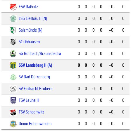
FSV Raßnitz
0
0
0
0
+0
0
LSG Lieskau II (N)
0
0
0
0
+0
0
Salzmünde (N)
0
0
0
0
+0
0
SC Obhausen
0
0
0
0
+0
0
SG Roßbach/Braunsbedra
0
0
0
0
+0
0
SSV Landsberg II (A)
0
0
0
0
+0
0
SV Bad Dürrenberg
0
0
0
0
+0
0
SV Eintracht Gröbers
0
0
0
0
+0
0
TSV Leuna II
0
0
0
0
+0
0
TSV Schochwitz
0
0
0
0
+0
0
Union Hohenweiden
0
0
0
0
+0
0