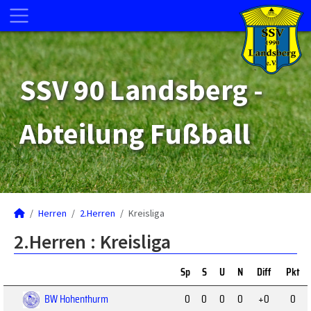
SSV 90 Landsberg -
Abteilung Fußball
Herren
2.Herren
Kreisliga
2.Herren :
Kreisliga
Sp
S
U
N
Diff
Pkt
BW Hohenthurm
0
0
0
0
+0
0