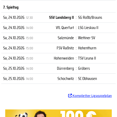
7. Spieltag
Sa, 24.10.2026
SSV Landsberg II
:
SG Roßb/Brauns
12:30
Sa, 24.10.2026
VfL Querfurt
:
LSG Lieskau II
14:00
Sa, 24.10.2026
Salzmünde
:
Wettiner SV
15:00
Sa, 24.10.2026
FSV Raßnitz
:
Hohenthurm
15:00
Sa, 24.10.2026
Hohenweiden
:
TSV Leuna II
15:00
So, 25.10.2026
Dürrenberg
:
Gröbers
14:00
So, 25.10.2026
Schochwitz
:
SC Obhausen
14:00
Kompletter Ligaspielplan