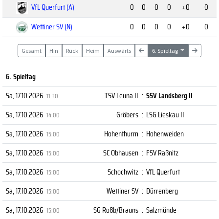
VfL Querfurt (A)
0
0
0
0
+0
0
Wettiner SV (N)
0
0
0
0
+0
0
Gesamt
Hin
Rück
Heim
Auswärts
6. Spieltag
6. Spieltag
Sa, 17.10.2026
TSV Leuna II
:
SSV Landsberg II
11:30
Sa, 17.10.2026
Gröbers
:
LSG Lieskau II
14:00
Sa, 17.10.2026
Hohenthurm
:
Hohenweiden
15:00
Sa, 17.10.2026
SC Obhausen
:
FSV Raßnitz
15:00
Sa, 17.10.2026
Schochwitz
:
VfL Querfurt
15:00
Sa, 17.10.2026
Wettiner SV
:
Dürrenberg
15:00
Sa, 17.10.2026
SG Roßb/Brauns
:
Salzmünde
15:00